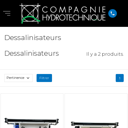
phone
Dessalinisateurs
Dessalinisateurs
Il y a 2 produits.
Pertinence

Filtrer
1